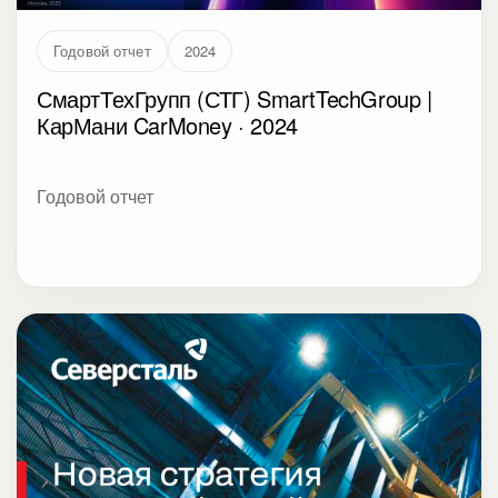
Годовой отчет
2024
СмартТехГрупп (СТГ) SmartTechGroup |
КарМани CarMoney · 2024
Годовой отчет