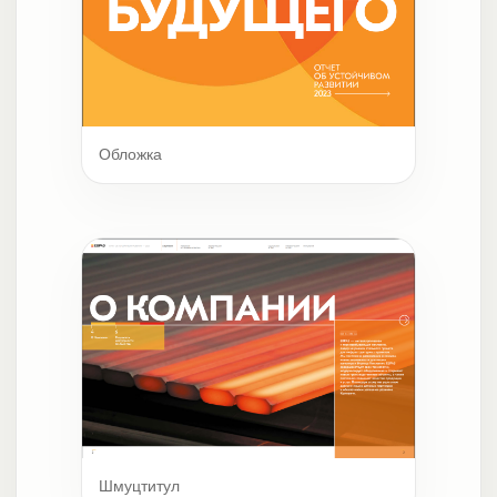
Обложка
Шмуцтитул