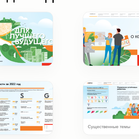
ожка
Шмуцтитул
Существенные темы