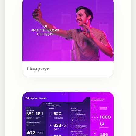
Шмуцтитул