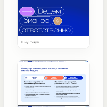
Шмуцтитул