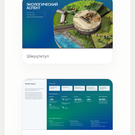
Шмуцтитул