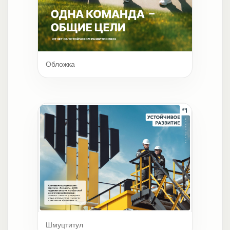
Обложка
Шмуцтитул