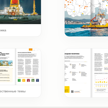
ожка
Карта
ественные темы
Графики