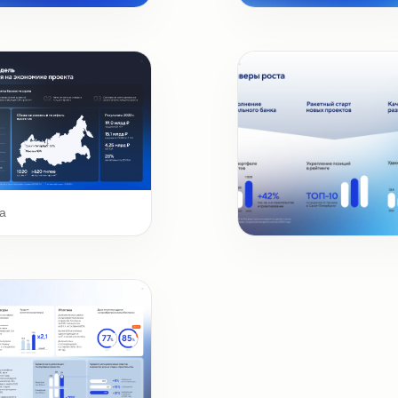
ожка
Шмуцтитул
а
Ключевые цифры и фак