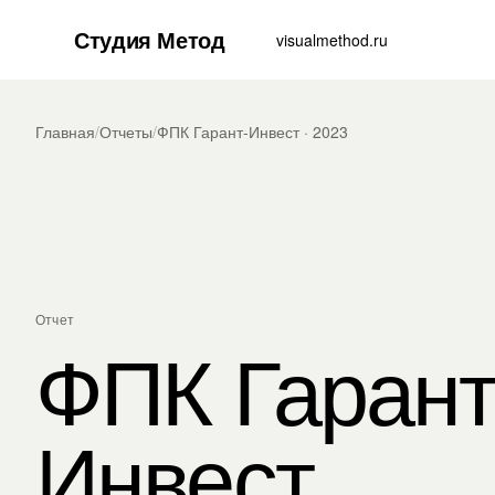
Студия Метод
visualmethod.ru
Главная
/
Отчеты
/
ФПК Гарант-Инвест · 2023
Отчет
ФПК Гарант
Инвест