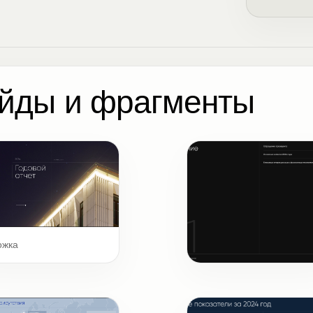
йды и фрагменты
ожка
Шмуцтитул