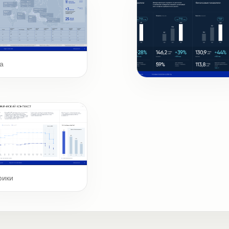
а
Ключевые цифры и фак
фики