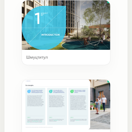
Шмуцтитул