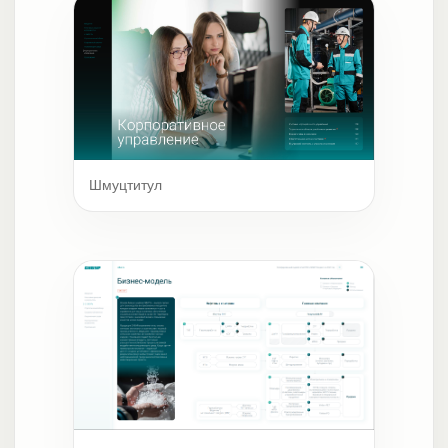
Шмуцтитул