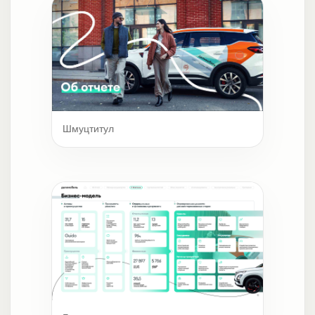
Шмуцтитул