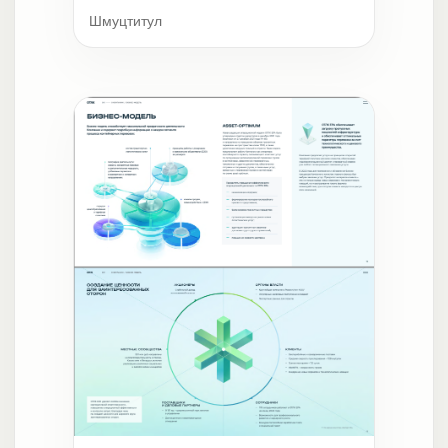
Шмуцтитул