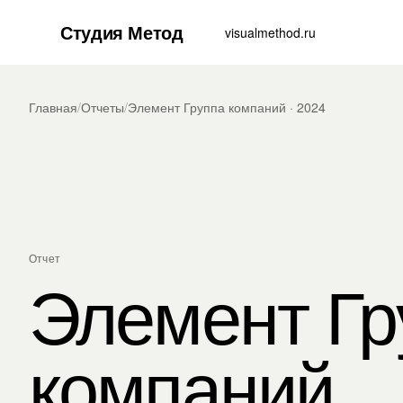
Студия Метод
visualmethod.ru
Главная
/
Отчеты
/
Элемент Группа компаний · 2024
Отчет
Элемент Гр
компаний