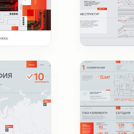
ожка
Шмуцтитул