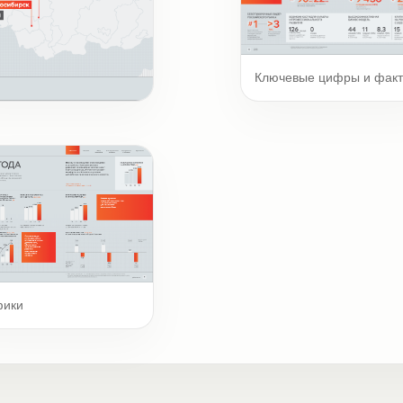
Ключевые цифры и фак
а
фики