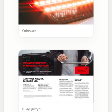
Обложка
Шмуцтитул