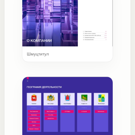
Шмуцтитул