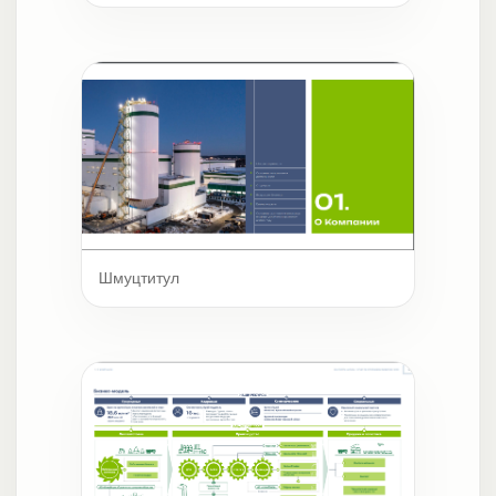
Шмуцтитул