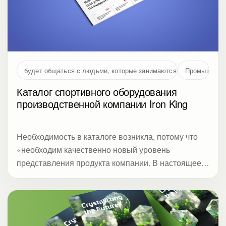
будет общаться с людьми, которые занимаются проектирование
Промышленн
Каталог спортивного оборудования
производственной компании Iron King
Необходимость в каталоге возникла, потому что
«необходим качественно новый уровень
представления продукта компании. В настоящее
время в образе компании акцент с
производственной компании смещается в сторону
торговой»