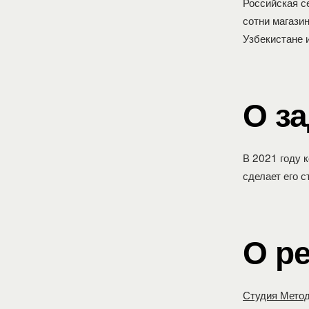
Российская с
сотни магазин
Узбекистане и
О з
В 2021 году к
сделает его 
О р
Студия Мето