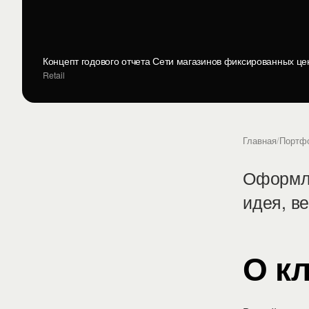
Концепт годового отчета Сети магазинов фиксированных це
Retail
Главная
/
Портф
Оформле
идея, в
О к