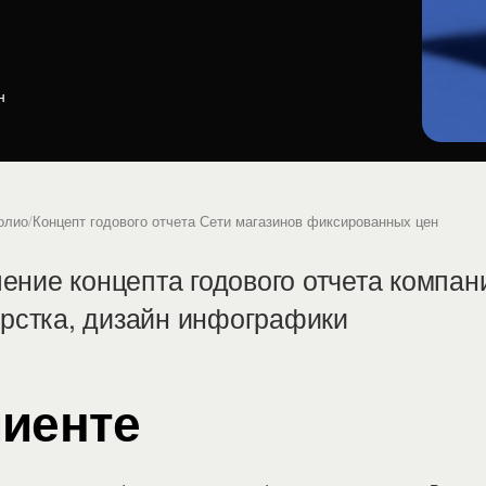
н
олио
/
Концепт годового отчета Сети магазинов фиксированных цен
ние концепта годового отчета компан
ерстка, дизайн инфографики
лиенте