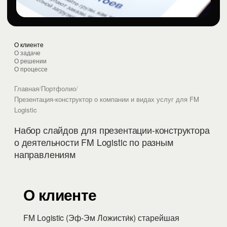
О клиенте
О задаче
О решении
О процессе
Главная
/
Портфолио
/
Презентация-конструктор о компании и видах услуг для FM
Logistic
Набор слайдов для презентации-конструктора
о деятельности FM Logistic по разным
направлениям
О клиенте
FM Logistic (Эф-Эм Ложисти́к) старейшая