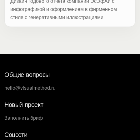
Дизайн годового отчета компании ЭсЭфАй с
инфографикой и оформлением в фирменном
стиле с генеративными иллюстрациями
Общие вопросы
hello@visualmethod.ru
Новый проект
Заполнить бриф
Соцсети