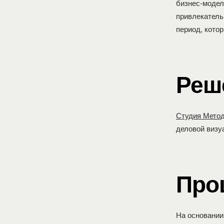
бизнес-модел
привлекатель
период, кото
Реш
Студия Мето
деловой визу
Про
На основании