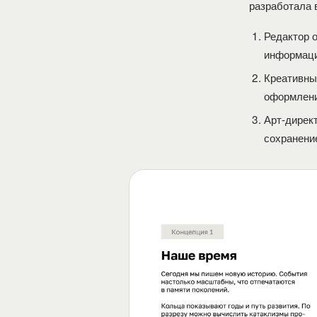
разработала 
Редактор 
информаци
Креативны
оформлени
Арт-дирек
сохранени