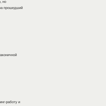
, но
 за прошедший
лаконичной
нг-работу и