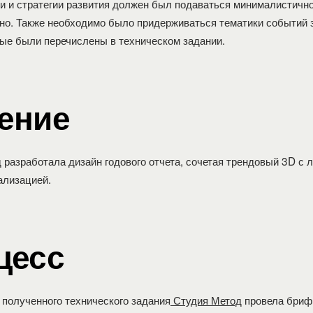
и и стратегии развития должен был подаваться минималистично
но. Также необходимо было придерживаться тематики событий
рые были перечислены в техническом задании.
ение
д
разработала дизайн годового отчета, сочетая трендовый 3D с 
ализацией.
цесс
 полученного технического задания
Студия Метод
провела брифи