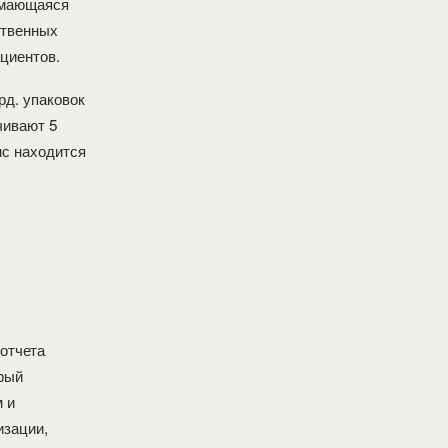
имающаяся
ственных
циентов.
д. упаковок
чивают 5
ис находится
 отчета
рый
 и
изации,