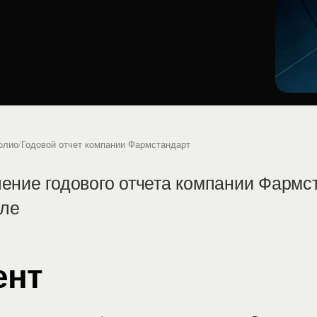
олио
/
Годовой отчет компании Фармстандарт
ние годового отчета компании Фармс
иле
ент