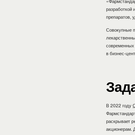
«Фармстанда
разработкой 
препаратов, 
Совокупные п
лекарственны
современных 
в бизнес-це
Зад
В 2022 году
Фармстандарт
раскрывает р
акционерам. 