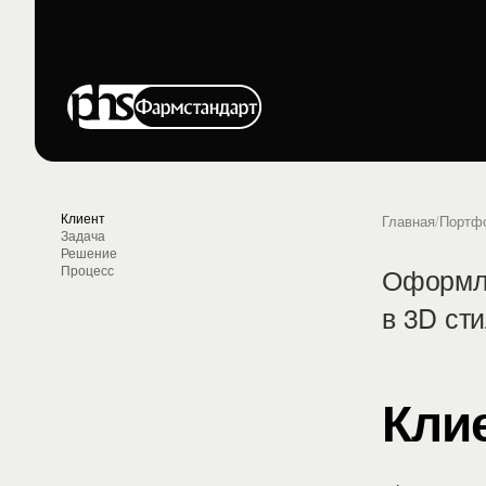
Клиент
Главная
/
Портф
Задача
Решение
Оформле
Процесс
в 3D ст
Кли