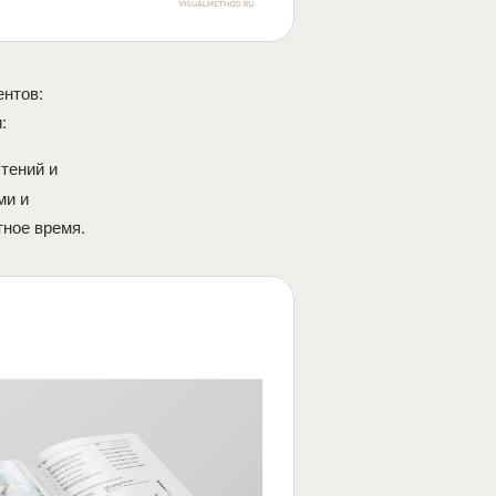
ентов:
:
тений и
ми и
тное время.