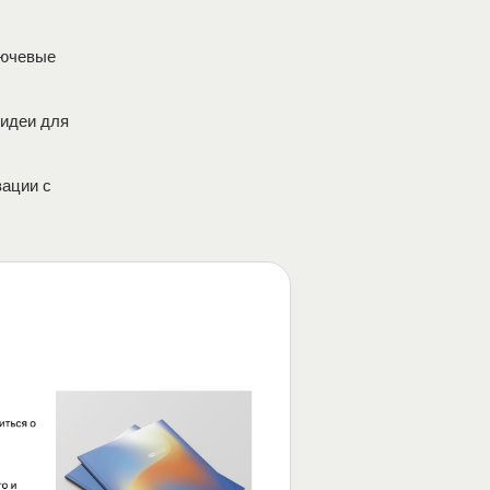
лючевые
 идеи для
зации с