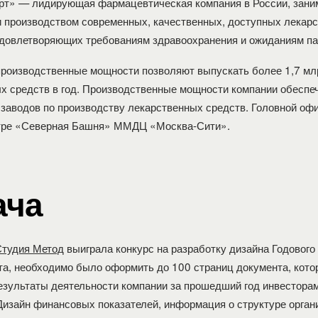
рт» — лидирующая фармацевтическая компания в России, зан
и производством современных, качественных, доступных лекар
удовлетворяющих требованиям здравоохранения и ожиданиям па
роизводственные мощности позволяют выпускать более 1,7 млр
х средств в год. Производственные мощности компании обеспе
заводов по производству лекарственных средств. Головной оф
нтре «Северная Башня» ММДЦ «Москва-Сити».
ача
Студия Метод
выиграла конкурс на разработку дизайна Годового
а, необходимо было оформить до 100 страниц документа, кото
езультаты деятельности компании за прошедший год инвесторам
Дизайн финансовых показателей, информация о структуре орган