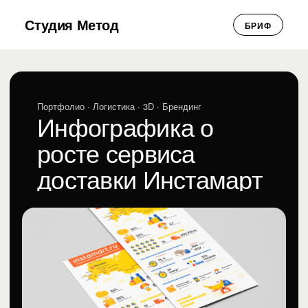
Студия Метод
БРИФ
Портфолио
· Логистика · 3D · Брендинг
Инфографика о
росте сервиса
доставки Инстамарт
(СберМаркет)