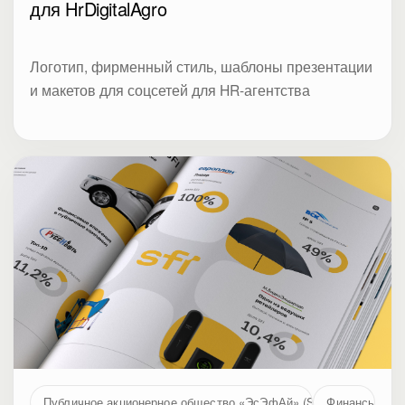
для HrDigitalAgro
Логотип, фирменный стиль, шаблоны презентации
и макетов для соцсетей для HR-агентства
Публичное акционерное общество «ЭсЭфАй» (SFI, MOEX: SFIN
Финансы