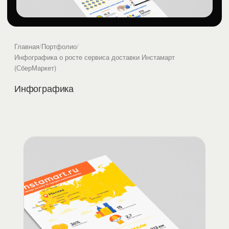
Главная
/
Портфолио
/
Инфографика о росте сервиса доставки Инстамарт
(СберМаркет)
Инфографика