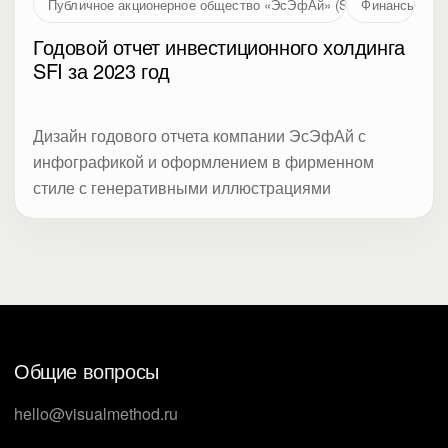
Публичное акционерное общество «ЭсЭфАй» (SFI, MOEX: SFIN
Финансы
Годовой отчет инвестиционного холдинга
SFI за 2023 год
Дизайн годового отчета компании ЭсЭфАй с
инфографикой и оформлением в фирменном
стиле с генеративными иллюстрациями
Общие вопросы
hello@visualmethod.ru