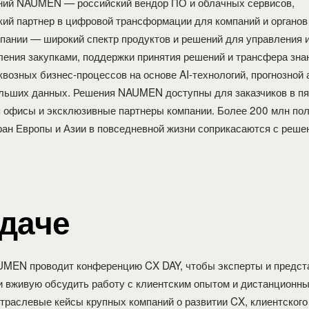
ний NAUMEN — российский вендор ПО и облачных сервисов,
кий партнер в цифровой трансформации для компаний и органов 
пании — широкий спектр продуктов и решений для управления 
ления закупками, поддержки принятия решений и трансфера зна
квозных бизнес-процессов на основе AI-технологий, прогнозной 
льших данных. Решения NAUMEN доступны для заказчиков в пя
я офисы и эксклюзивные партнеры компании. Более 200 млн по
тран Европы и Азии в повседневной жизни соприкасаются с реш
адаче
MEN проводит конференцию CX DAY, чтобы эксперты и предст
и вживую обсудить работу с клиентским опытом и дистанционн
траслевые кейсы крупных компаний о развитии CX, клиентского