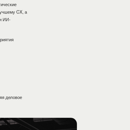
тические
лучшему CX, а
и ИИ-
риятия
яя деловое