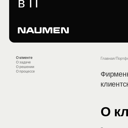
в IT
О клиенте
Главная
/
Портф
О задаче
О решении
Фирменн
О процессе
клиентс
О к