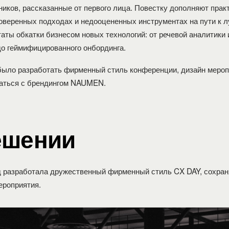
ников, рассказанные от первого лица. Повестку дополняют прак
оверенных подходах и недооцененных инструментах на пути к 
таты обкатки бизнесом новых технологий: от речевой аналитики 
о геймифицированного онбординга.
ыло разработать фирменный стиль конференции, дизайн мероп
аться с брендингом NAUMEN.
ешении
д
разработала дружественный фирменный стиль CX DAY, сохран
ероприятия.