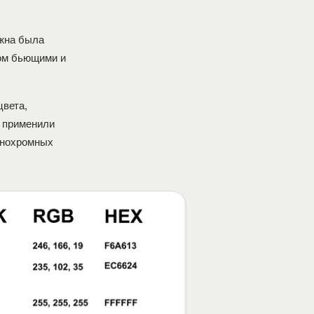
лжна была
ком бьющими и
цвета,
 применили
онохромных