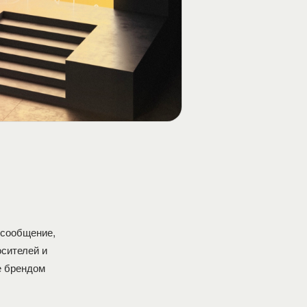
 сообщение,
осителей и
е брендом