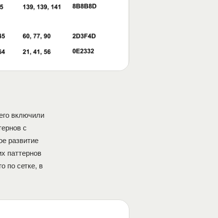
его включили
тернов с
ое развитие
их паттернов
 по сетке, в