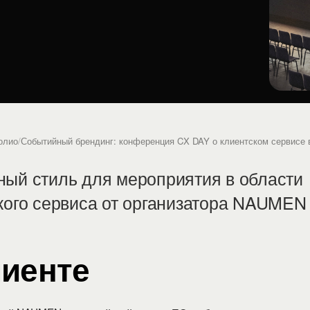
олио
/
Событийный брендинг: конференция CX DAY о клиентском сервисе в
ый стиль для мероприятия в области
кого сервиса от организатора NAUMEN
лиенте