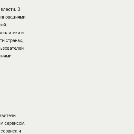
власти. В
инновациями
ний,
аналитики и
ти странах,
льзователей
ениями
авители
ым сервисом.
 сервиса и