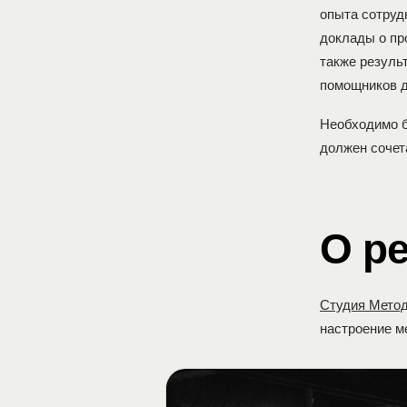
опыта сотруд
доклады о пр
также резуль
помощников д
Необходимо б
должен сочет
О р
Студия Мето
настроение м