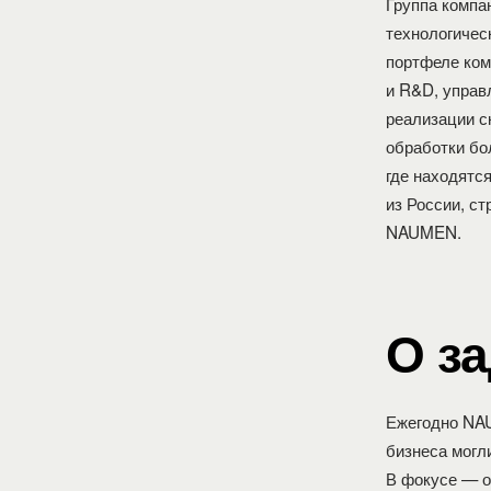
Группа компа
технологичес
портфеле ком
и R&D, управ
реализации с
обработки бо
где находятс
из России, с
NAUMEN.
О з
Ежегодно NAU
бизнеса могл
В фокусе — о