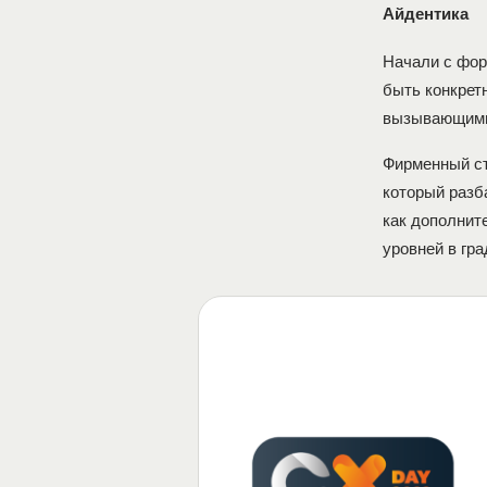
Айдентика
Начали с фор
быть конкрет
вызывающими,
Фирменный ст
который разб
как дополнит
уровней в гр