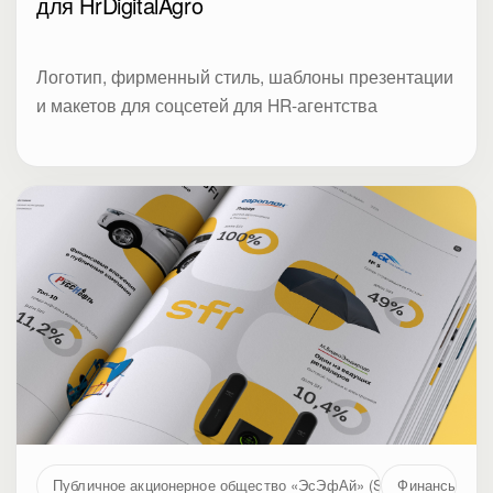
для HrDigitalAgro
Логотип, фирменный стиль, шаблоны презентации
и макетов для соцсетей для HR-агентства
Публичное акционерное общество «ЭсЭфАй» (SFI, MOEX: SFIN
Финансы