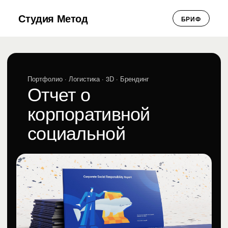
Студия Метод
БРИФ
Портфолио
· Логистика · 3D · Брендинг
Отчет о
корпоративной
социальной
ответственности для
Почты России за
2020 год