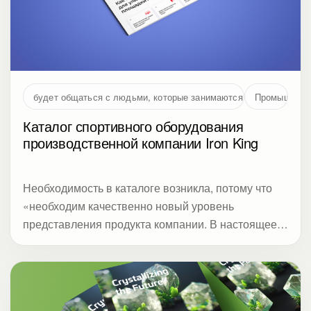
будет общаться с людьми, которые занимаются проектирование
Промышленн
Каталог спортивного оборудования
производственной компании Iron King
Необходимость в каталоге возникла, потому что
«необходим качественно новый уровень
представления продукта компании. В настоящее
время в образе компании акцент с
производственной компании смещается в сторону
торговой»