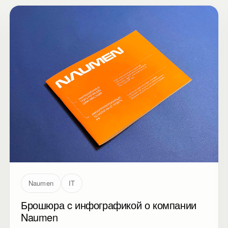
Naumen
IT
Брошюра c инфографикой о компании
Naumen