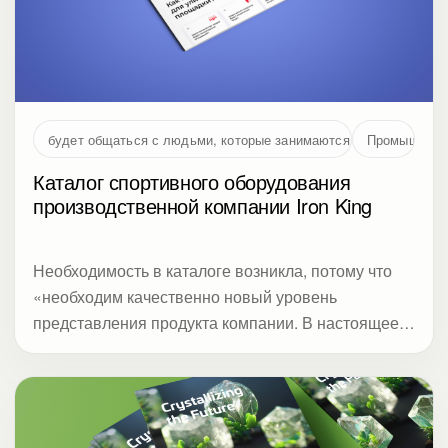
будет общаться с людьми, которые занимаются проектирование
Промышленн
Каталог спортивного оборудования
производственной компании Iron King
Необходимость в каталоге возникла, потому что
«необходим качественно новый уровень
представления продукта компании. В настоящее
время в образе компании акцент с
производственной компании смещается в сторону
торговой»