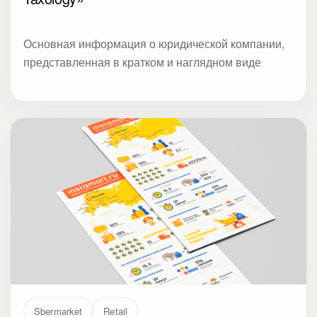
Sbermarket
Retail
Инфографика о росте сервиса доставки
Инстамарт (СберМаркет)
Инфографика