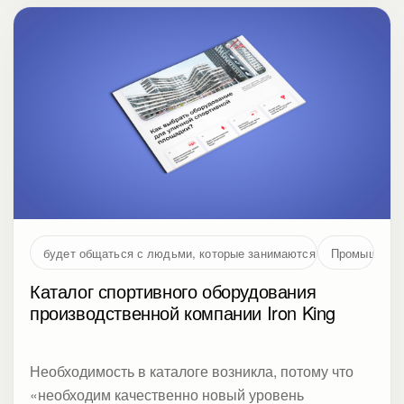
будет общаться с людьми, которые занимаются проектирование
Промышленн
Каталог спортивного оборудования
производственной компании Iron King
Необходимость в каталоге возникла, потому что
«необходим качественно новый уровень
представления продукта компании. В настоящее
время в образе компании акцент с
производственной компании смещается в сторону
торговой»