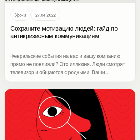
Уроки
27.04.2022
Сохраните мотивацию людей: гайд по
антикризисным коммуникациям
Февральские события на вас и вашу компанию
прямо не повлияли? Это иллюзия. Люди смотрят
телевизор и общаются с родными. Ваши
сотрудники и партнеры уже задавали себе
вопросы «Будет ли у меня работа/заказы и
оплата?», «Будет ли еда в стране?», «Когда все
это закончится?», «Какая позиция у моего
работодателя/партнера» и «Что я могу сделать?».
В зависимости от ответов люди могут принять
решение о смене работы, партнерстве или
позиции. Даже пассивная агрессия и жалобы