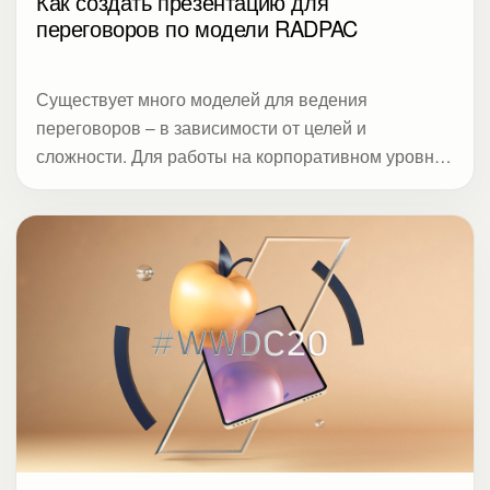
Как создать презентацию для
переговоров по модели RADPAC
Существует много моделей для ведения
переговоров – в зависимости от целей и
сложности. Для работы на корпоративном уровне
предлагаем использовать модель RADPAC. Для
студии VisualMetod эксперты из компании
Wargaming и Группы компаний «Теплосила»
рассказали, как работать над презентацией на
всех этапах.