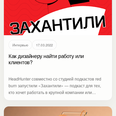
ваших сотрудников коллегам — это уже их
решение, которое влияет на ваш бизнес.
Интервью
17.03.2022
Как дизайнеру найти работу или
клиентов?
HeadHunter совместно со студией подкастов red
burn запустили «Захантили» — подкаст для тех,
кто хочет работать в крупной компании или
нанимать самых талантливых специалистов.
Ведущая подкаста Лена Арапова задала вопросы
сооснователю Студии Метод Виктории Рындиной: