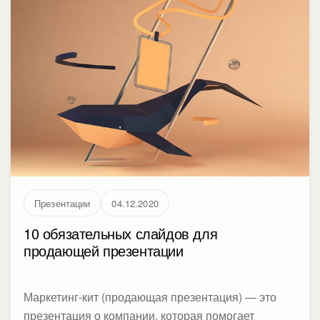
«как устраиваться на работу удаленно», «где
искать заказчиков, если ты фрилансер», «что
поможет организовать работу из дома», «как
грамотно подойти к оформлению документов при
трудоустройстве».
Презентации
04.12.2020
10 обязательных слайдов для
продающей презентации
Маркетинг-кит (продающая презентация) — это
презентация о компании, которая помогает