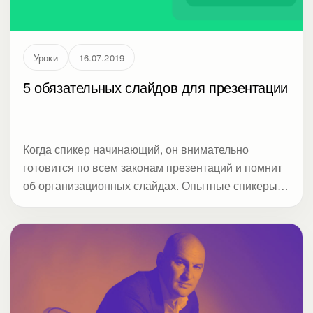
Уроки
16.07.2019
5 обязательных слайдов для презентации
Когда спикер начинающий, он внимательно
готовится по всем законам презентаций и помнит
об организационных слайдах. Опытные спикеры
больше сосредотачиваются на самом кейсе или
методологии, чем серьезно снижают
вовлеченность аудитории. В Студии Метод с
помощью опроса выяснили: когда выступающие
пропускают организационные слайды, то это
снижает доверие и внимание.