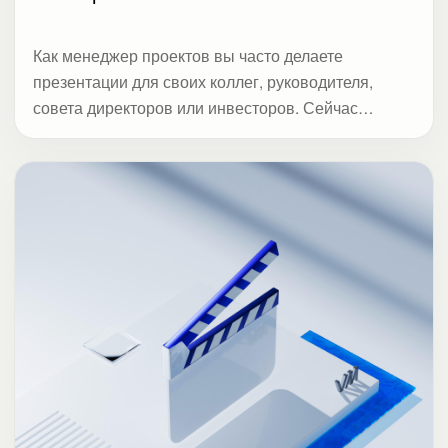
Как менеджер проектов вы часто делаете
презентации для своих коллег, руководителя,
совета директоров или инвесторов. Сейчас
управление проектами переживает переход к
гибким методологиям. Поэтому важно не
количество слайдов, а выводы по теме. Вместо
многостраничных отчетов используют трендовые
дашборды на слайдах или динамические – на
электронных платформах. Особенно часто их
используют на скрам-встречах участников
проектной команды.