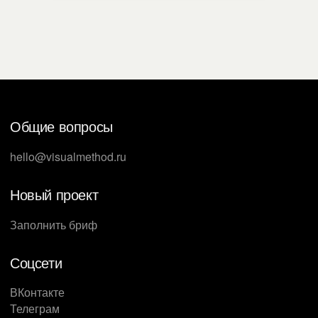
профессионального создания презентаций —
выдержать бы основную структуру речи! Сегодня
аудитория требовательнее. Несовпадение слов и
визуализации в презентации спикера вызывает
недоверие. Студия Метод узнала, что советует
Радислав Гандапас для хорошего дизайна
Общие вопросы
презентаций.
hello@visualmethod.ru
Новый проект
Заполнить бриф
Соцсети
ВКонтакте
Телеграм