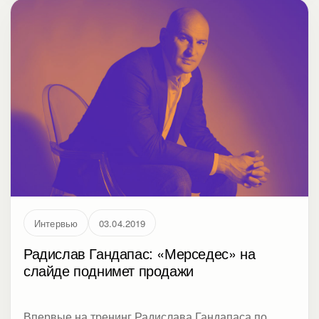
сооснователю Студии Метод Виктории Рындиной:
«как устраиваться на работу удаленно», «где
искать заказчиков, если ты фрилансер», «что
поможет организовать работу из дома», «как
грамотно подойти к оформлению документов при
трудоустройстве».
Интервью
03.04.2019
Радислав Гандапас: «Мерседес» на
слайде поднимет продажи
Впервые на тренинг Радислава Гандапаса по