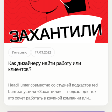
Интервью
17.03.2022
Как дизайнеру найти работу или
клиентов?
HeadHunter совместно со студией подкастов red
burn запустили «Захантили» — подкаст для тех,
кто хочет работать в крупной компании или
нанимать самых талантливых специалистов.
Ведущая подкаста Лена Арапова задала вопросы