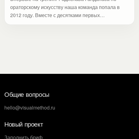
ораторскому искусству наша команда попала в
2012 году. Вместе с десятками первых
руководителей крупной производственной
компании наши копирайтеры учились смелее
выходить к аудитории. Было не до
профессионального создания презентаций —
выдержать бы основную структуру речи! Сегодня
аудитория требовательнее. Несовпадение слов и
визуализации в презентации спикера вызывает
недоверие. Студия Метод узнала, что советует
Радислав Гандапас для хорошего дизайна
Общие вопросы
презентаций.
hello@visualmethod.ru
Новый проект
Заполнить бриф