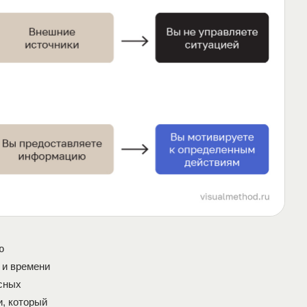
ю
 и времени
сных
и, который