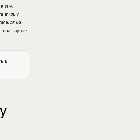
плану.
удников и
маться на
этом случае
ть в
у