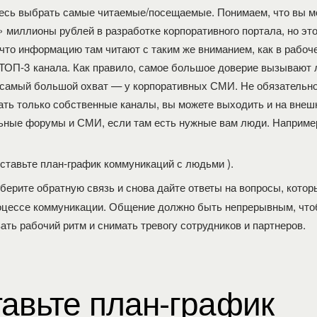
есь выбрать самые читаемые/посещаемые. Понимаем, что вы м
» миллионы рублей в разработке корпоративного портала, но эт
 что информацию там читают с таким же вниманием, как в рабоч
ТОП-3 канала. Как правило, самое большое доверие вызывают
а самый большой охват — у корпоративных СМИ. Не обязательн
ать только собственные каналы, вы можете выходить и на вне
ные форумы и СМИ, если там есть нужные вам люди. Например
тавьте план-график коммуникаций с людьми ).
ерите обратную связь и снова дайте ответы на вопросы, котор
оцессе коммуникации. Общение должно быть непрерывным, чт
ть рабочий ритм и снимать тревогу сотрудников и партнеров.
авьте план-график