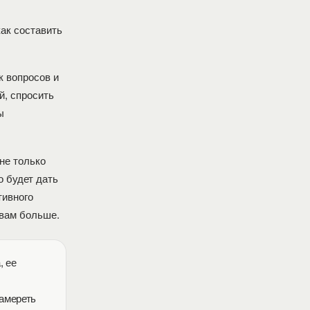
ак составить
к вопросов и
й, спросить
ы
не только
о будет дать
тивного
 вам больше.
, ее
замереть