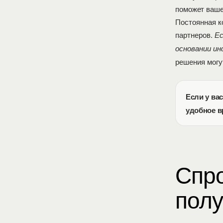
поможет ваше
Постоянная к
партнеров.
Ес
основании ин
решения могу
Если у ва
удобное в
Спро
полу