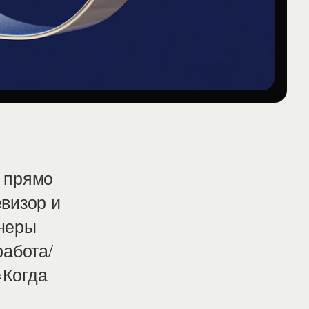
 прямо
визор и
тнеры
работа/
«Когда