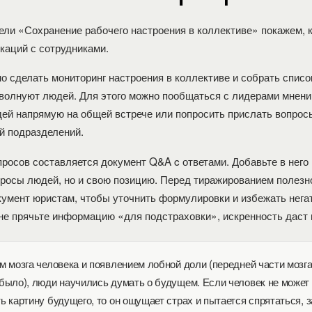
ели «Сохранение рабочего настроения в коллективе» покажем, к
каций с сотрудниками.
о сделать мониторинг настроения в коллективе и собрать списо
 волнуют людей. Для этого можно пообщаться с лидерами мнени
дей напрямую на общей встрече или попросить прислать вопрос
й подразделений.
просов составляется документ Q&A c ответами. Добавьте в него 
просы людей, но и свою позицию. Перед тиражированием полезн
кумент юристам, чтобы уточнить формулировки и избежать нега
не прячьте информацию «для подстраховки», искренность даст
м мозга человека и появлением лобной доли (передней части мозга
было), люди научились думать о будущем. Если человек не может
ь картину будущего, то он ощущает страх и пытается спрятаться, 