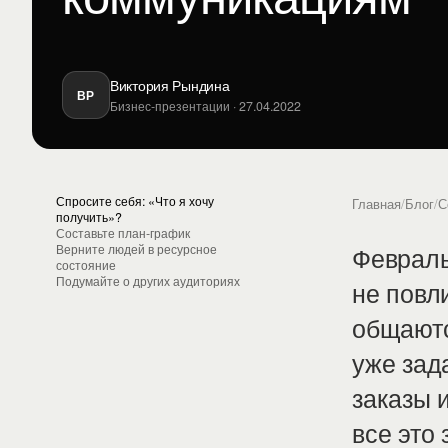
Виктория Рындина
ВР
Бизнес-презентации · 27.04.2022
Спросите себя: «Что я хочу
Главная
/
Блог
/
С
получить»?
Составьте план-график
Февраль
Верните людей в ресурсное
состояние
Подумайте о других аудиториях
не повл
общаютс
уже зад
заказы 
все это