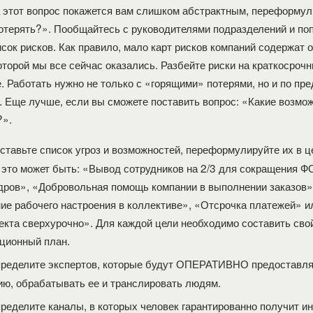
а этот вопрос покажется вам слишком абстрактным, переформули
потерять?». Пообщайтесь с руководителями подразделений и по
исок рисков. Как правило, мало карт рисков компаний содержат 
оторой мы все сейчас оказались. Разбейте риски на краткосрочн
. Работать нужно не только с «горящими» потерями, но и по п
. Еще лучше, если вы сможете поставить вопрос: «Какие возмо
?».
тавьте список угроз и возможностей, переформулируйте их в ц
 это может быть: «Вывод сотрудников на 2/3 для сокращения Ф
дров», «Добровольная помощь компании в выполнении заказов»
ие рабочего настроения в коллективе», «Отсрочка платежей» и
екта сверхурочно». Для каждой цели необходимо составить сво
ционный план.
пределите экспертов, которые будут ОПЕРАТИВНО предоставля
ю, обрабатывать ее и транслировать людям.
еделите каналы, в которых человек гарантированно получит 