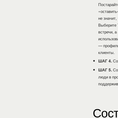
Постарайт
«оставить
не значит,
Выберите 
встречи, 
использов
— профиль
клиенты.
Сос
ШАГ 4.
Соб
ШАГ 5.
люди в пр
поддержива
Сост