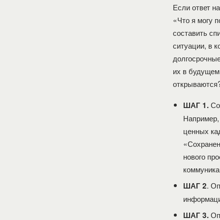
Если ответ н
«Что я могу 
составить сп
ситуации, в к
долгосрочные
их в будущем
открываются
Сос
ШАГ 1.
Например,
ценных ка
«Сохранен
нового про
коммуника
. О
ШАГ 2
информаци
Опр
ШАГ 3.