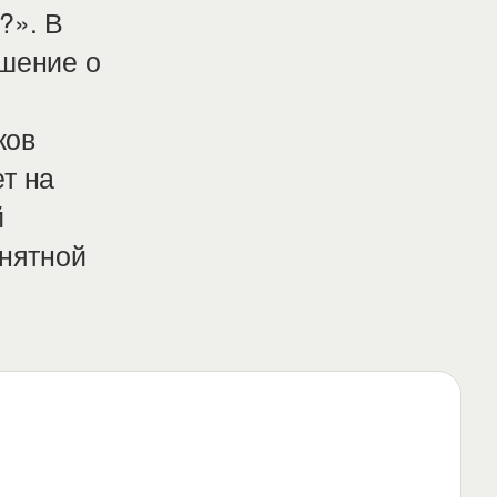
?». В
ешение о
ков
т на
й
онятной