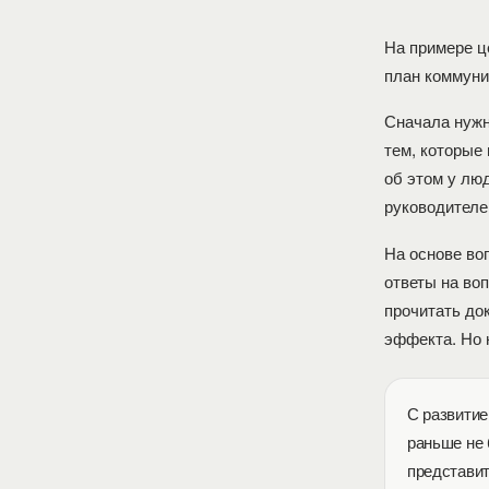
На примере ц
план коммуни
Сначала нужн
тем, которые
об этом у лю
руководителе
На основе во
ответы на во
прочитать до
эффекта. Но 
С развитие
раньше не 
представит