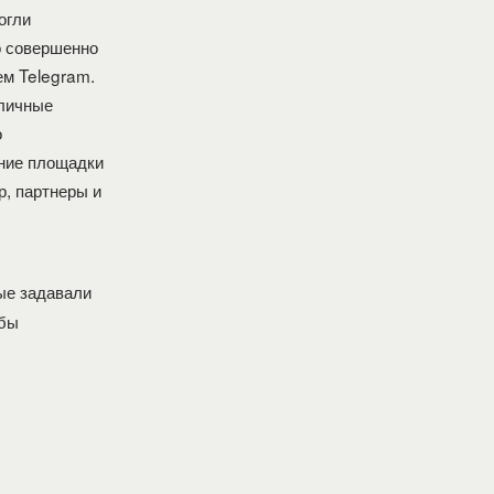
огли
о совершенно
ем Telegram.
 личные
о
шние площадки
, партнеры и
ые задавали
обы