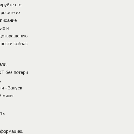
руйте его:
просите их
описание
ые и
редотвращению
жности сейчас
ели.
ОТ без потери
,
ли «Запуск
й мини-
ть
информацию.