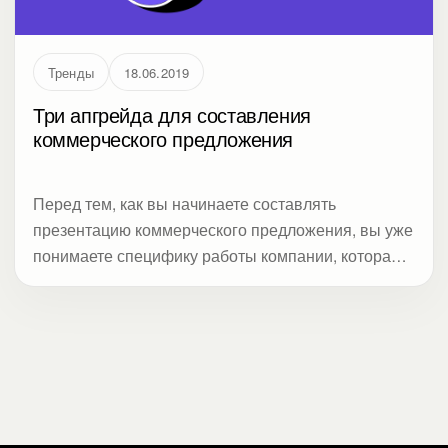
Тренды
18.06.2019
Три апгрейда для составления
коммерческого предложения
Перед тем, как вы начинаете составлять
презентацию коммерческого предложения, вы уже
понимаете специфику работы компании, которая
его получит. Это связано с тем, что обычно вы
отправляете документ в ответ на запрос от
крупной частной или государственной организации
в случае тендера или высылаете сами в поисках
потенциального заказчика или инвестора. В любом
случае презентация коммерческого предложения
содержит описание проблемы или возможности,