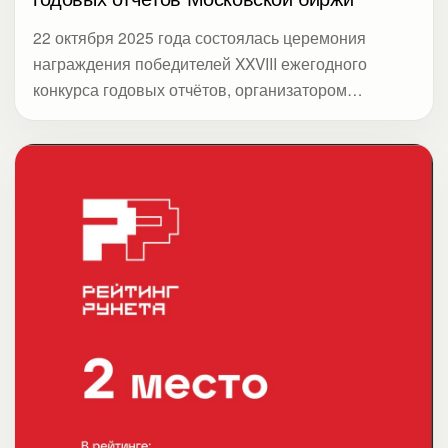
22 октября 2025 года состоялась церемония
награждения победителей XXVIII ежегодного
конкурса годовых отчётов, организатором
которого выступает Московская биржа. В этом
году конкурс объединил 119 компаний из
ключевых отраслей экономики — финансов, ИТ,
телекоммуникаций, электроэнергетики,
металлургии, транспорта, потребительского
сектора, лесной, нефтегазовой и химической
промышленности. Дебютантами стали 23
организации (+64% к 2024 году), в том числе
новые непубличные компании из Сектора роста
Московской биржи. Акции 25 участников входят в
индекс МосБиржи, 56 — в широкий индекс, а
бумаги восьми компаний вошли в топ-10 самых
ликвидных с начала года.