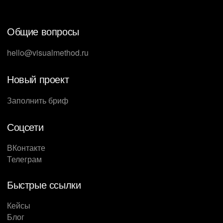
решение от вас и объяснение, почему лучше вас
никто с этим не справится. Увы, но такой же будет
Общие вопросы
структура презентации коммерческого
предложения у ваших конкурентов. Как же
hello@visualmethod.ru
выделиться? Студия Метод предлагает три
решения, которые сработают.
Новый проект
Заполнить бриф
Соцсети
ВКонтакте
Телеграм
Быстрые ссылки
Кейсы
Блог