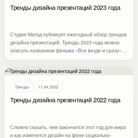
Тренды дизайна презентаций 2023 года
Студия Метод публикует ежегодный обзор трендов
дизайна презентаций. Тренды 2023 года можно
описать названием фильма «Все везде и сразу».
Нет явных новинок, а уже работающие тренды
объединяются, перетекают из одного в другой и
синтезируются. Иногда выглядит безумно, но
часто это объясняется целью — задействовать
Тренды
11.04.2022
максимальное количество чувств людей, чтобы
достучаться через броню, созданную стрессом и
Тренды дизайна презентаций 2022 года
перегрузкой информацией.
Сложно сказать, чем закончится этот год для мира
и как изменится дизайн на фоне социально-