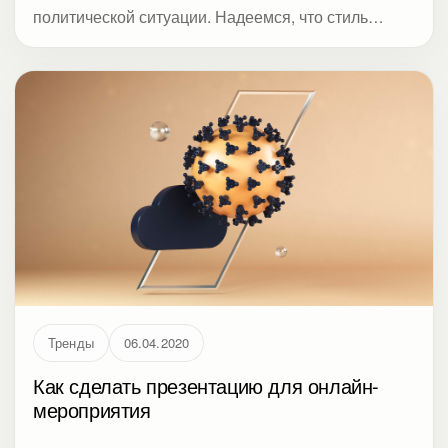
политической ситуации. Надеемся, что стиль
милитари не станет хедлайнером. В нашем списке
его нет. Студия Метод дает подборку трендов
дизайна презентаций, которые начали набирать
оборот в конце прошлого года и пока актуальны
для 2022-го. Даже сейчас от слайдов избавиться
не получится.
Тренды
06.04.2020
Как сделать презентацию для онлайн-
мероприятия