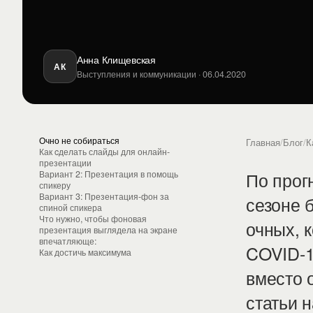
Анна Клищевская
АК
Выступления и коммуникации · 06.04.2020
Очно не собираться
Главная
/
Блог
/
К
Как cделать слайды для онлайн-
презентации
По прог
Вариант 2: Презентация в помощь
спикеру
Вариант 3: Презентация-фон за
сезоне 
спиной спикера
Что нужно, чтобы фоновая
очных, 
презентация выглядела на экране
впечатляюще:
COVID-1
Как достичь максимума
вместо 
статьи 