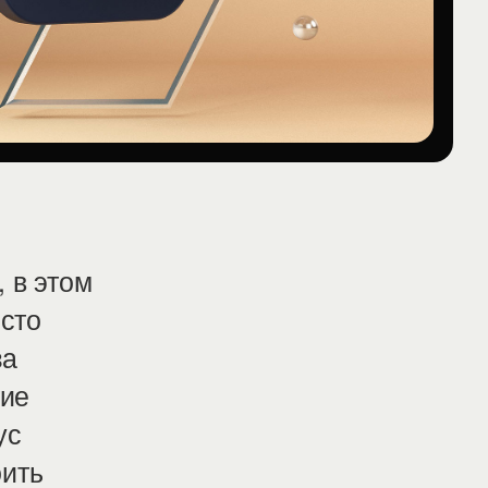
 в этом
сто
за
тие
ус
оить