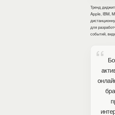
Тренд диджит
Apple, IBM, M
дистанционн
для разработ
событий, вид
Бо
акти
онлай
бра
п
интер