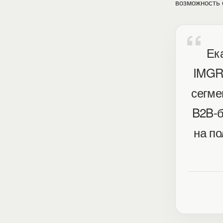
возможность 
Ек
IMGR,
сегме
B2B-б
на по