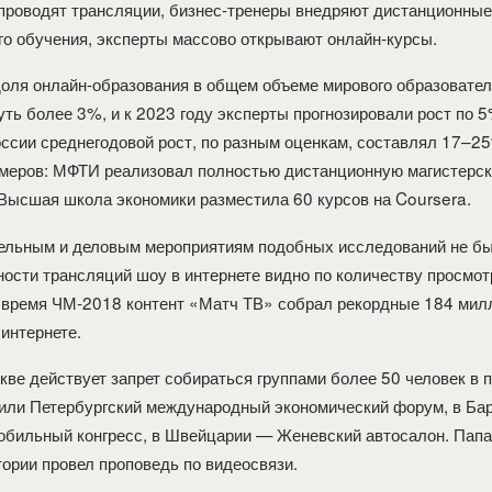
проводят трансляции, бизнес-тренеры внедряют дистанционны
го обучения, эксперты массово открывают онлайн-курсы.
доля онлайн-образования в общем объеме мирового образовател
уть более 3%, и к 2023 году эксперты прогнозировали рост по 
оссии среднегодовой рост, по разным оценкам, составлял 17–2
меров: МФТИ реализовал полностью дистанционную магистерс
 Высшая школа экономики разместила 60 курсов на Coursera.
ельным и деловым мероприятиям подобных исследований не бы
ности трансляций шоу в интернете видно по количеству просмот
 время ЧМ-2018 контент «Матч ТВ» собрал рекордные 184 мил
 интернете.
кве действует запрет собираться группами более 50 человек в 
или Петербургский международный экономический форум, в Ба
бильный конгресс, в Швейцарии — Женевский автосалон. Папа
тории провел проповедь по видеосвязи.