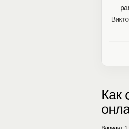
ра
Викто
Как 
онла
Вариант 1