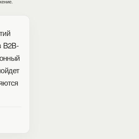
жение.
тий
в B2B-
ионный
пойдет
ряются