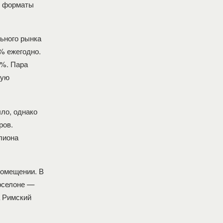
е форматы
ьного рынка
5% ежегодно.
5%. Пара
кую
ло, однако
ров.
лиона
помещении. В
рселоне —
 Римский