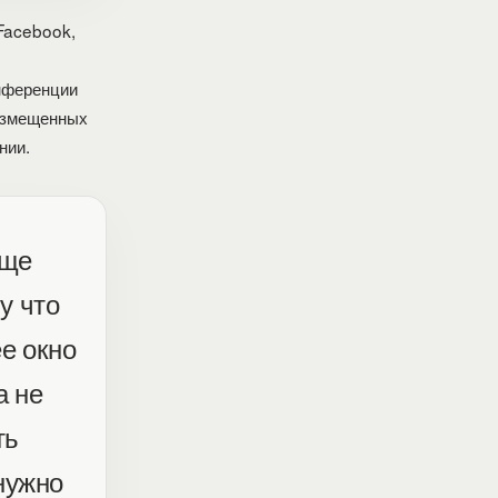
Facebook,
нференции
размещенных
нии.
еще
у что
е окно
а не
ть
 нужно