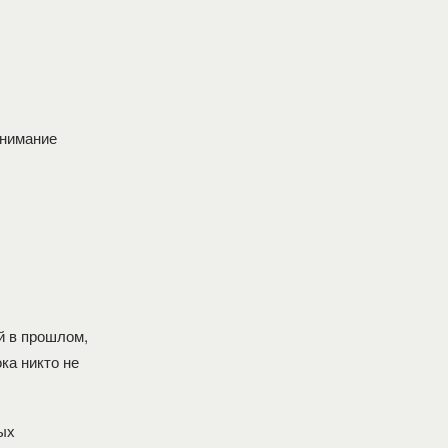
внимание
й в прошлом,
ка никто не
ых