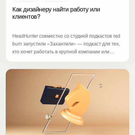
Как дизайнеру найти работу или
клиентов?
HeadHunter совместно со студией подкастов red
burn запустили «Захантили» — подкаст для тех,
кто хочет работать в крупной компании или
нанимать самых талантливых специалистов.
Ведущая подкаста Лена Арапова задала
вопросы сооснователю Студии Метод Виктории
Рындиной: «как устраиваться на работу
удаленно», «где искать заказчиков, если ты
фрилансер», «что поможет организовать работу
из дома», «как грамотно подойти к оформлению
документов при трудоустройстве».