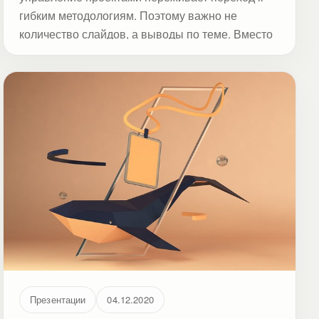
гибким методологиям. Поэтому важно не
количество слайдов, а выводы по теме. Вместо
многостраничных отчетов используют
трендовые дашборды на слайдах или
динамические – на электронных платформах.
Особенно часто их используют на скрам-
встречах участников проектной команды.
Презентации
04.12.2020