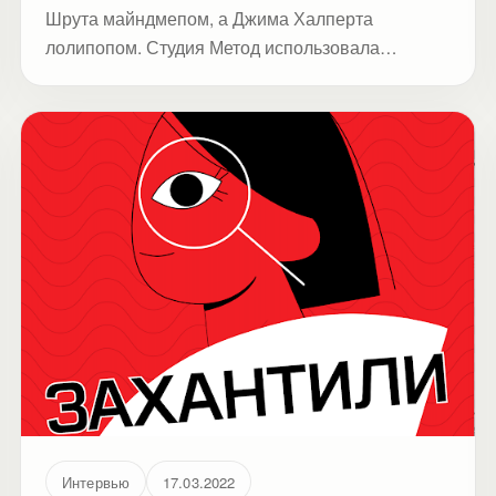
Шрута майндмепом, а Джима Халперта
лолипопом. Студия Метод использовала
нейросеть, чтобы превратить 9 топовых героев
Офиса в популярные диаграммы.
Интервью
17.03.2022