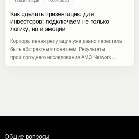
Презентации
02.06.2020
Как сделать презентацию для
инвесторов: подключаем не только
логику, но и эмоции
Корпоративная репутация уже давно перестала
быть абстрактным понятием. Результаты
прошлогоднего исследования AMO Network
показали, что стоимость корпоративной репутации
компаний из 15 ведущих национальных индексов
фондового рынка составила $16,77 трлн — 35,3%
их капитализации. Но, с одной стороны, это
измеримый показатель, а с другой —
эмоциональная связь с важными для бизнеса
группами стейкхолдеров. Здесь и возникает
необходимость работать с ними одновременно на
разных уровнях восприятия информации. О том,
Общие вопросы
как это делать в процессе создания презентаций