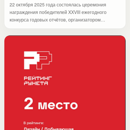
22 октября 2025 года состоялась церемония
награждения победителей XXVIII ежегодного
конкурса годовых отчётов, организатором
которого выступает Московская биржа. В этом
году конкурс объединил 119 компаний из
ключевых отраслей экономики — финансов, ИТ,
телекоммуникаций, электроэнергетики,
металлургии, транспорта, потребительского
сектора, лесной, нефтегазовой и химической
промышленности. Дебютантами стали 23
организации (+64% к 2024 году), в том числе
новые непубличные компании из Сектора роста
Московской биржи. Акции 25 участников входят в
индекс МосБиржи, 56 — в широкий индекс, а
бумаги восьми компаний вошли в топ-10 самых
ликвидных с начала года.