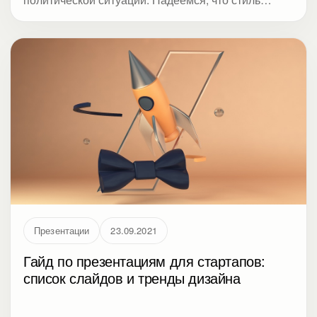
милитари не станет хедлайнером. В нашем списке
его нет. Студия Метод дает подборку трендов
дизайна презентаций, которые начали набирать
оборот в конце прошлого года и пока актуальны
для 2022-го. Даже сейчас от слайдов избавиться
не получится.
Презентации
23.09.2021
Гайд по презентациям для стартапов:
список слайдов и тренды дизайна