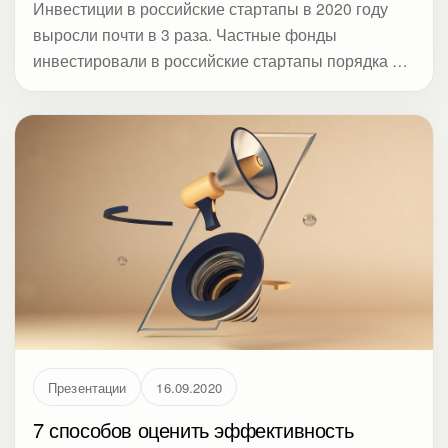
Инвестиции в российские стартапы в 2020 году
выросли почти в 3 раза. Частные фонды
инвестировали в российские стартапы порядка 2,3
млрд рублей. С одной стороны, в таких условиях
получить инвестиции для своего бизнеса
становится легче, с другой — конкуренция тоже
вырастет, и акселераторы будут еще въедливее
изучать презентации стартапов. Чтобы слайды о
вашем проекте были «как надо», Студия Метод
собрала актуальные требования к питч-декам от
российских акселераторов и экспертов,
проанализировала тренды дизайна слайдов и
составила чек-лист.
Презентации
16.09.2020
7 способов оценить эффективность