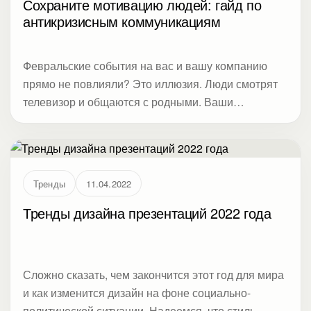
используют на скрам-встречах участников
Сохраните мотивацию людей: гайд по
антикризисным коммуникациям
проектной команды.
Февральские события на вас и вашу компанию
прямо не повлияли? Это иллюзия. Люди смотрят
телевизор и общаются с родными. Ваши
сотрудники и партнеры уже задавали себе
вопросы «Будет ли у меня работа/заказы и
оплата?», «Будет ли еда в стране?», «Когда все
это закончится?», «Какая позиция у моего
Тренды
11.04.2022
работодателя/партнера» и «Что я могу сделать?».
В зависимости от ответов люди могут принять
Тренды дизайна презентаций 2022 года
решение о смене работы, партнерстве или
позиции. Даже пассивная агрессия и жалобы
ваших сотрудников коллегам — это уже их
Сложно сказать, чем закончится этот год для мира
решение, которое влияет на ваш бизнес.
и как изменится дизайн на фоне социально-
политической ситуации. Надеемся, что стиль