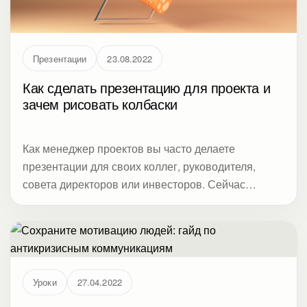
Презентации
23.08.2022
Как сделать презентацию для проекта и
зачем рисовать колбаски
Как менеджер проектов вы часто делаете
презентации для своих коллег, руководителя,
совета директоров или инвесторов. Сейчас
управление проектами переживает переход к
гибким методологиям. Поэтому важно не
количество слайдов, а выводы по теме. Вместо
многостраничных отчетов используют трендовые
дашборды на слайдах или динамические – на
Уроки
27.04.2022
электронных платформах. Особенно часто их