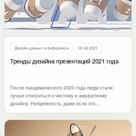
собрала актуальные требования к питч-декам от
российских акселераторов и экспертов,
проанализировала тренды дизайна слайдов и
составила чек-лист. Материал сфокусирован на
Investor Relations: как формулировать сообщение и
подавать данные для инвестиционной аудитории.
Дизайн данных и референсы
03.02.2021
Тренды дизайна презентаций 2021 года
После пандемического 2020 года люди стали
лучше относиться к чистому и аккуратному
дизайну. Небрежность, даже если это
контролируемый гранж, вызывает больше
беспокойства. С одной стороны, неплохо - можно
привлечь больше внимания. С другой, к реальному
действию это приводит реже, чем позитивные