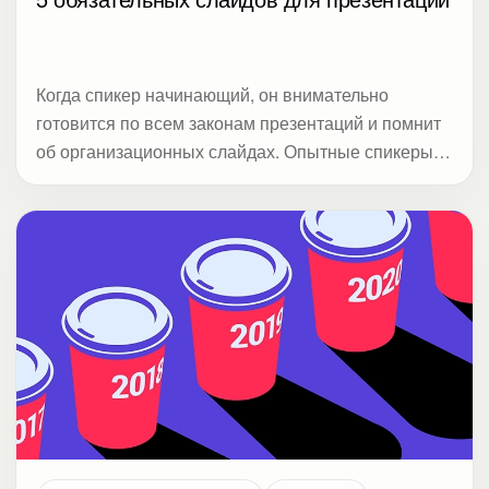
Когда спикер начинающий, он внимательно
готовится по всем законам презентаций и помнит
об организационных слайдах. Опытные спикеры
больше сосредотачиваются на самом кейсе или
методологии, чем серьезно снижают
вовлеченность аудитории. В Студии Метод с
помощью опроса выяснили: когда выступающие
пропускают организационные слайды, то это
снижает доверие и внимание. Фокус статьи на
публичной коммуникации: как выстроить
выступление, удержать внимание и привести к
действию.