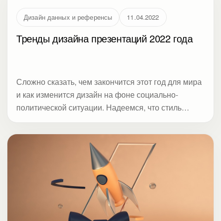
понятными.
Дизайн данных и референсы
11.04.2022
Тренды дизайна презентаций 2022 года
Сложно сказать, чем закончится этот год для мира
и как изменится дизайн на фоне социально-
политической ситуации. Надеемся, что стиль
милитари не станет хедлайнером. В нашем списке
его нет. Студия Метод дает подборку трендов
дизайна презентаций, которые начали набирать
оборот в конце прошлого года и пока актуальны
для 2022-го. Даже сейчас от слайдов избавиться
не получится. В статье акцент на визуализации,
насмотренности и приемах, которые делают
сложные данные понятными.