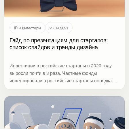
IR и инвесторы
23.09.2021
Гайд по презентациям для стартапов:
список слайдов и тренды дизайна
Инвестиции в российские стартапы в 2020 году
выросли почти в 3 раза. Частные фонды
инвестировали в российские стартапы порядка 2,3
млрд рублей. С одной стороны, в таких условиях
получить инвестиции для своего бизнеса
становится легче, с другой — конкуренция тоже
вырастет, и акселераторы будут еще въедливее
изучать презентации стартапов. Чтобы слайды о
вашем проекте были «как надо», Студия Метод