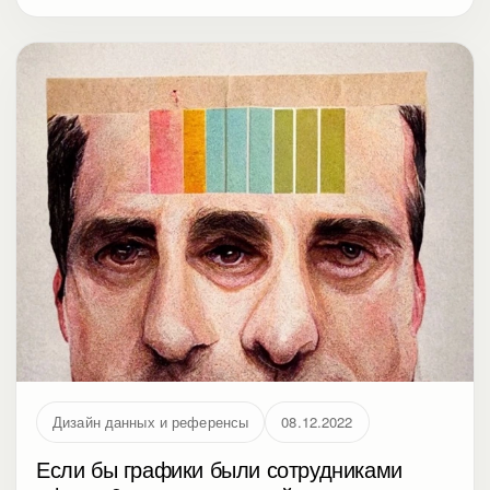
Нет явных новинок, а уже работающие тренды
объединяются, перетекают из одного в другой и
синтезируются. Иногда выглядит безумно, но
часто это объясняется целью — задействовать
максимальное количество чувств людей, чтобы
достучаться через броню, созданную стрессом и
перегрузкой информацией. В статье акцент на
визуализации, насмотренности и приемах,
которые делают сложные данные понятными.
Дизайн данных и референсы
08.12.2022
Если бы графики были сотрудниками