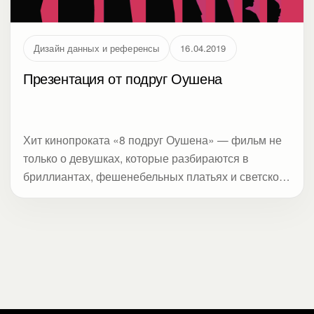
Дизайн данных и референсы
16.04.2019
Презентация от подруг Оушена
Хит кинопроката «8 подруг Оушена» — фильм не
только о девушках, которые разбираются в
бриллиантах, фешенебельных платьях и светской
жизни, но и знают настоящую цену бизнес-
презентации. Читайте в блоге Студии Метод 8
уроков от Дэбби Оушен по созданию слайдов для
вашей компании. В статье акцент на
визуализации, насмотренности и приемах,
которые делают сложные данные понятными.