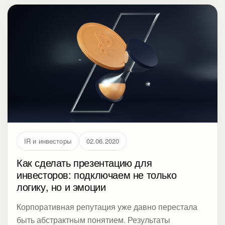
инфографику, репетировать, или аудиторию
интересует что-то другое. Разбираем практический
сценарий бизнес-презентации: от логики структуры
до понятной подачи аргументов.
IR и инвесторы
02.06.2020
Как сделать презентацию для
инвесторов: подключаем не только
логику, но и эмоции
Корпоративная репутация уже давно перестала
быть абстрактным понятием. Результаты