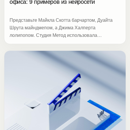
офиса: 9 примеров из нейросети
Представьте Майкла Скотта барчартом, Дуайта
Шрута майндмепом, а Джима Халперта
лолипопом. Студия Метод использовала
нейросеть, чтобы превратить 9 топовых героев
Офиса в популярные диаграммы. В статье акцент
на визуализации, насмотренности и приемах,
которые делают сложные данные понятными.