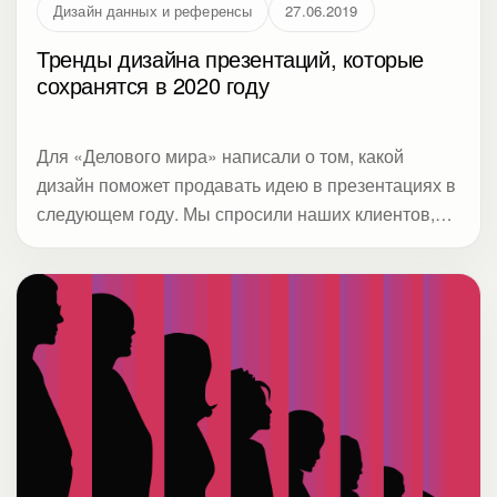
Дизайн данных и референсы
27.06.2019
Тренды дизайна презентаций, которые
сохранятся в 2020 году
Для «Делового мира» написали о том, какой
дизайн поможет продавать идею в презентациях в
следующем году. Мы спросили наших клиентов,
которые сейчас обновляют каналы с контентом
длительного использования: сайт, портал,
презентацию компании, что у них работало лучше
всего и какие дизайн-решения они будут
использовать в будущем. Получилось 8 трендов.
Читайте о них в блоге Студии Метод. В статье
акцент на визуализации, насмотренности и
приемах, которые делают сложные данные
понятными.