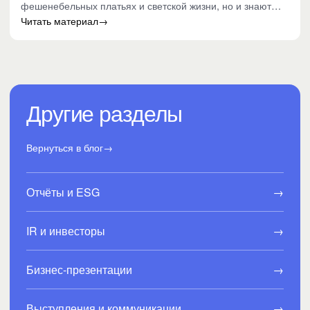
фешенебельных платьях и светской жизни, но и знают
настоящую цену…
Читать материал
→
Другие разделы
Вернуться в блог
→
Отчёты и ESG
→
IR и инвесторы
→
Бизнес-презентации
→
Выступления и коммуникации
→