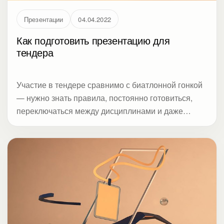
Презентации
04.04.2022
Как подготовить презентацию для
тендера
Участие в тендере сравнимо с биатлонной гонкой
— нужно знать правила, постоянно готовиться,
переключаться между дисциплинами и даже
держаться перед камерой. Мало быть экспертом в
своем деле — придется научиться презентовать
себя и свою компанию. С чего начинать работу
над презентацией для тендера и какие слайды
использовать, чтобы убедить тендерную
комиссию?