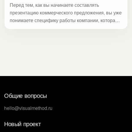
Перед тем, как вы начинаете составлять
презентацию коммерческого предложения, вы уже
понимаете специфику работы компании, которая
его получит. Это связано с тем, что обычно вы
отправляете документ в ответ на запрос от
крупной частной или государственной организации
в случае тендера или высылаете сами в поисках
потенциального заказчика или инвестора. В любом
случае презентация коммерческого предложения
содержит описание проблемы или возможности,
решение от вас и объяснение, почему лучше вас
никто с этим не справится. Увы, но такой же будет
Общие вопросы
структура презентации коммерческого
предложения у ваших конкурентов. Как же
hello@visualmethod.ru
выделиться? Студия Метод предлагает три
решения, которые сработают.
Новый проект