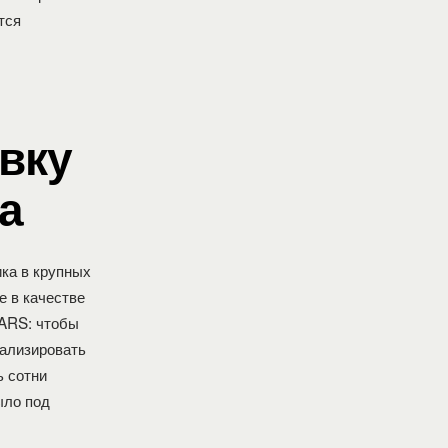
тся
овку
а
ика в крупных
е в качестве
MARS: чтобы
нализировать
ь сотни
ыло под