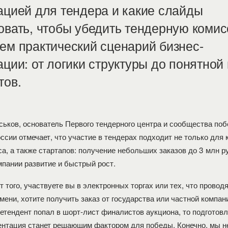
ацией для тендера и какие слайды
овать, чтобы убедить тендерную комис
ем практический сценарий бизнес-
ации: от логики структуры до понятной
тов.
ськов, основатель Первого тендерного центра и сообщества по
ссии отмечает, что участие в тендерах подходит не только для к
са, а также стартапов: получение небольших заказов до 3 млн р
мпании развитие и быстрый рост.
 того, участвуете вы в электронных торгах или тех, что проводя
мени, хотите получить заказ от государства или частной компан
ретендент попал в шорт-лист финалистов аукциона, то подготовл
ентация станет решающим фактором для победы. Конечно, мы не