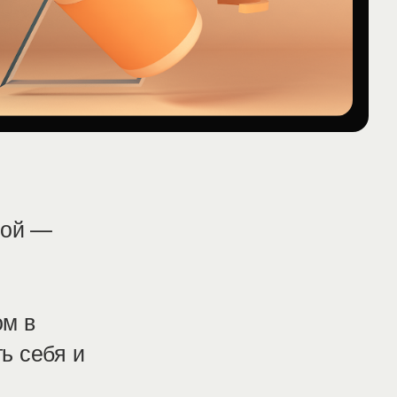
кой —
ом в
ь себя и