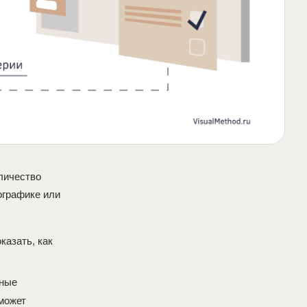
личество
ографике или
казать, как
нные
сможет