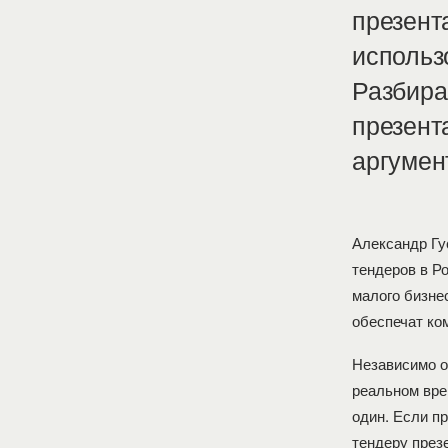
презент
использ
Разбира
презент
аргумен
Александр Гу
тендеров в Ро
малого бизне
обеспечат ко
Независимо от
реальном вре
один. Если п
тендеру през