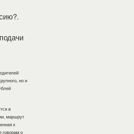
сию?.
 подачи
бедителей
рупного, но и
ублей
тся в
ии, маршрут
енная к
 говорим о