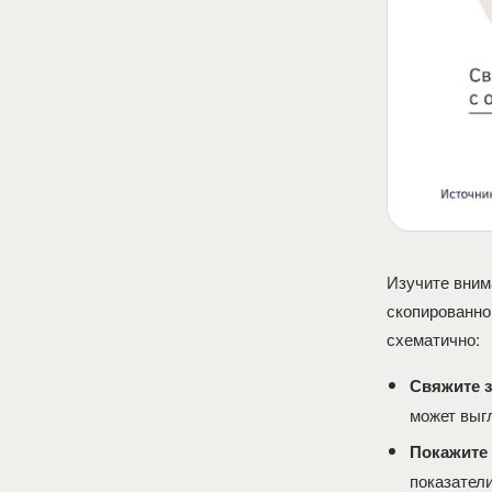
Изучите вним
скопированно
схематично:
Свяжите з
может выгл
Покажите
показатели