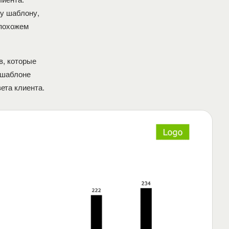
у шаблону,
 похожем
в, которые
 шаблоне
ета клиента.