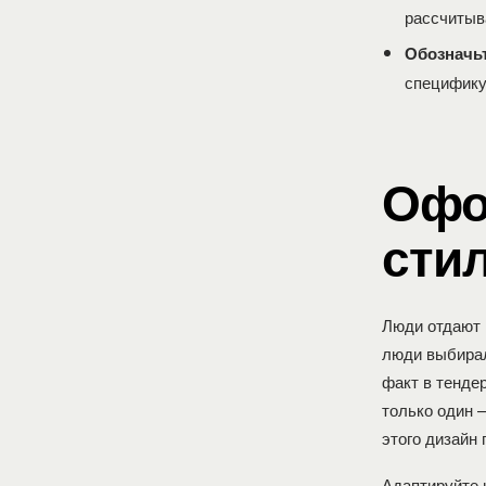
рассчитыв
Обозначьт
специфику 
Офо
сти
Люди отдают 
люди выбирал
факт в тенде
только один 
этого дизайн 
Адаптируйте 