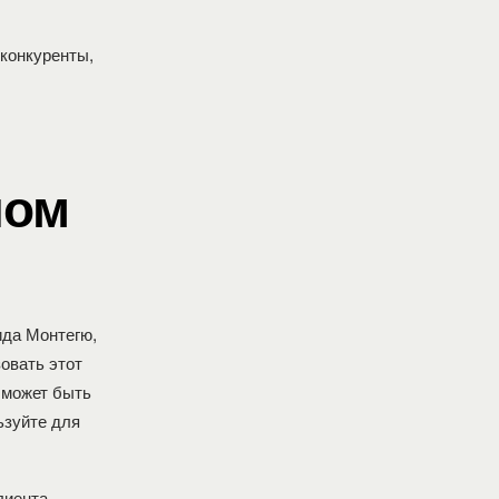
 конкуренты,
ном
ида Монтегю,
овать этот
 может быть
ьзуйте для
лиента.