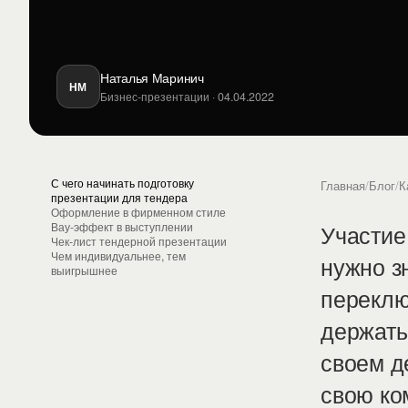
Наталья Маринич
НМ
Бизнес-презентации · 04.04.2022
С чего начинать подготовку
Главная
/
Блог
/
К
презентации для тендера
Оформление в фирменном стиле
Участие
Вау-эффект в выступлении
Чек-лист тендерной презентации
Чем индивидуальнее, тем
нужно з
выигрышнее
переклю
держать
своем д
свою ко