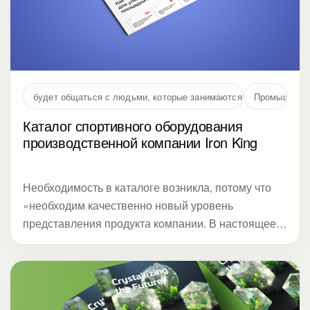
будет общаться с людьми, которые занимаются проектирование
Промышленн
Каталог спортивного оборудования
производственной компании Iron King
Необходимость в каталоге возникла, потому что
«необходим качественно новый уровень
представления продукта компании. В настоящее
время в образе компании акцент с
производственной компании смещается в сторону
торговой»