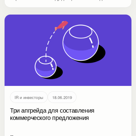
держаться перед камерой. Мало быть экспертом в
своем деле — придется научиться презентовать
себя и свою компанию. С чего начинать работу
над презентацией для тендера и какие слайды
использовать, чтобы убедить тендерную
комиссию?. Разбираем практический сценарий
бизнес-презентации: от логики структуры до
понятной подачи аргументов.
IR и инвесторы
18.06.2019
Три апгрейда для составления
коммерческого предложения