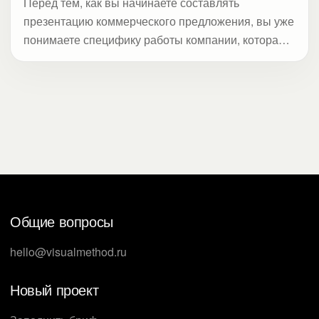
Перед тем, как вы начинаете составлять
презентацию коммерческого предложения, вы уже
понимаете специфику работы компании, которая
его получит. Это связано с тем, что обычно вы
отправляете документ в ответ на запрос от
крупной частной или государственной организации
в случае тендера или высылаете сами в поисках
потенциального заказчика или инвестора. В любом
случае презентация коммерческого предложения
содержит описание проблемы или возможности,
решение от вас и объяснение, почему лучше вас
никто с этим не справится. Увы, но такой же будет
Общие вопросы
структура презентации коммерческого
предложения у ваших конкурентов. Как же
hello@visualmethod.ru
выделиться? Студия Метод предлагает три
решения, которые сработают. Материал
Новый проект
сфокусирован на Investor Relations: как
формулировать сообщение и подавать данные