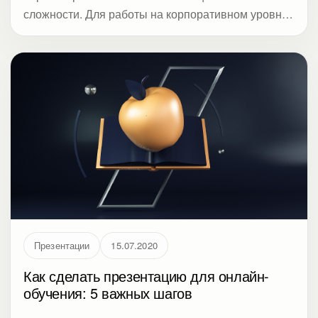
сложности. Для работы на корпоративном уровне
предлагаем использовать модель RADPAC. Для
студии VisualMetod эксперты из компании
Wargaming и Группы компаний «Теплосила»
рассказали, как работать над презентацией на
всех этапах.
Презентации
15.07.2020
Как сделать презентацию для онлайн-
обучения: 5 важных шагов