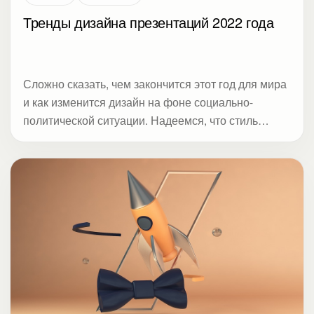
Тренды дизайна презентаций 2022 года
Сложно сказать, чем закончится этот год для мира
и как изменится дизайн на фоне социально-
политической ситуации. Надеемся, что стиль
милитари не станет хедлайнером. В нашем списке
его нет. Студия Метод дает подборку трендов
дизайна презентаций, которые начали набирать
оборот в конце прошлого года и пока актуальны
для 2022-го. Даже сейчас от слайдов избавиться
не получится.