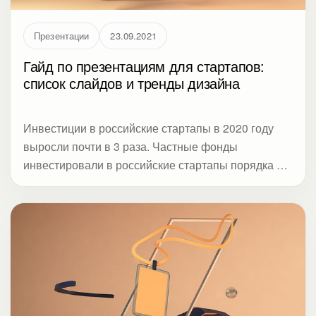
Презентации
23.09.2021
Гайд по презентациям для стартапов:
список слайдов и тренды дизайна
Инвестиции в российские стартапы в 2020 году
выросли почти в 3 раза. Частные фонды
инвестировали в российские стартапы порядка 2,3
млрд рублей. С одной стороны, в таких условиях
получить инвестиции для своего бизнеса
становится легче, с другой — конкуренция тоже
вырастет, и акселераторы будут еще въедливее
изучать презентации стартапов. Чтобы слайды о
вашем проекте были «как надо», Студия Метод
собрала актуальные требования к питч-декам от
российских акселераторов и экспертов,