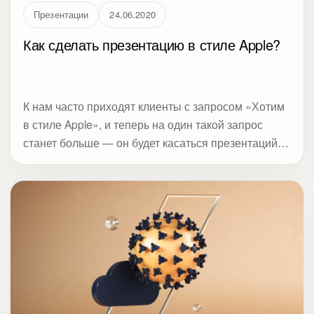
Презентации
24.06.2020
Как сделать презентацию в стиле Apple?
К нам часто приходят клиенты с запросом «Хотим
в стиле Apple», и теперь на один такой запрос
станет больше — он будет касаться презентаций
для онлайн-конференций. Студия Метод сделала
подробный разбор, на каких элементах строился
сценарий вводного дня конференции Apple
WWDC20. Разбор состоит из трех блоков: цель,
контент и дизайн. Полезен всем, кто делает
презентации и выступает публично.