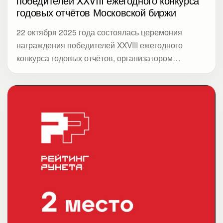
победителей XXVIII ежегодного конкурса
годовых отчётов Московской биржи
22 октября 2025 года состоялась церемония
награждения победителей XXVIII ежегодного
конкурса годовых отчётов, организатором
которого выступает Московская биржа. В этом
году конкурс объединил 119 компаний из
ключевых отраслей экономики — финансов, ИТ,
телекоммуникаций, электроэнергетики,
металлургии, транспорта, потребительского
сектора, лесной, нефтегазовой и химической
промышленности. Дебютантами стали 23
организации (+64% к 2024 году), в том числе
новые непубличные компании из Сектора роста
Московской биржи. Акции 25 участников входят в
индекс МосБиржи, 56 — в широкий индекс, а
бумаги восьми компаний вошли в топ-10 самых