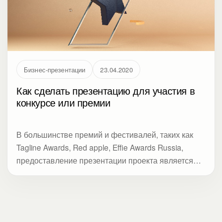
Бизнес-презентации
23.04.2020
Как сделать презентацию для участия в
конкурсе или премии
В большинстве премий и фестивалей, таких как
Tagline Awards, Red apple, Effie Awards Russia,
предоставление презентации проекта является
одним из ключевых требований к номинантам.
CMS Magazine опубликовал руководство с
советами от Нины Осовицкой (HeadHunter),
Екатерины Грачевой (Альфа-Банк) и Виктории