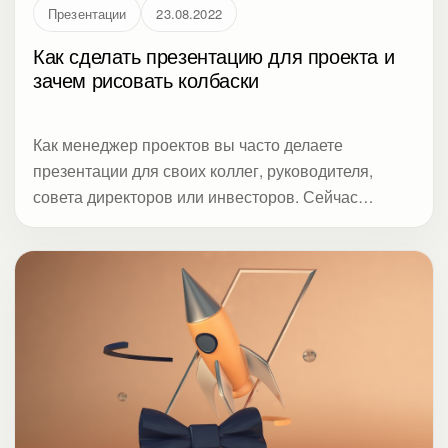
Презентации
23.08.2022
Как сделать презентацию для проекта и
зачем рисовать колбаски
Как менеджер проектов вы часто делаете
презентации для своих коллег, руководителя,
совета директоров или инвесторов. Сейчас
управление проектами переживает переход к
гибким методологиям. Поэтому важно не
количество слайдов, а выводы по теме. Вместо
многостраничных отчетов используют трендовые
дашборды на слайдах или динамические – на
электронных платформах. Особенно часто их
используют на скрам-встречах участников
проектной команды.