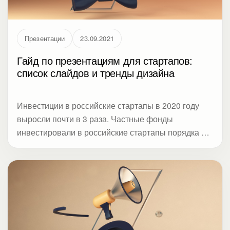
Презентации
23.09.2021
Гайд по презентациям для стартапов:
список слайдов и тренды дизайна
Инвестиции в российские стартапы в 2020 году
выросли почти в 3 раза. Частные фонды
инвестировали в российские стартапы порядка 2,3
млрд рублей. С одной стороны, в таких условиях
получить инвестиции для своего бизнеса
становится легче, с другой — конкуренция тоже
вырастет, и акселераторы будут еще въедливее
изучать презентации стартапов. Чтобы слайды о
вашем проекте были «как надо», Студия Метод
собрала актуальные требования к питч-декам от