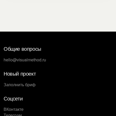
фондового рынка составила $16,77 трлн — 35,3%
их капитализации. Но, с одной стороны, это
измеримый показатель, а с другой —
эмоциональная связь с важными для бизнеса
группами стейкхолдеров. Здесь и возникает
необходимость работать с ними одновременно на
разных уровнях восприятия информации. О том,
Общие вопросы
как это делать в процессе создания презентаций
для инвесторов, рассказали в Студии Метод.
hello@visualmethod.ru
Новый проект
Заполнить бриф
Соцсети
ВКонтакте
Телеграм