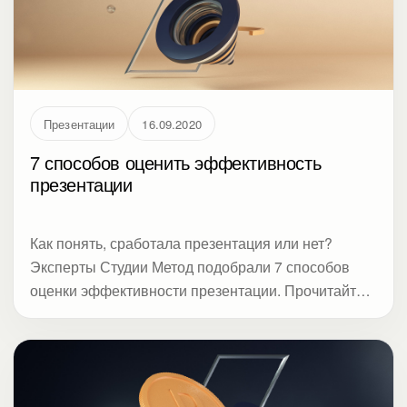
российских акселераторов и экспертов,
проанализировала тренды дизайна слайдов и
составила чек-лист.
Презентации
16.09.2020
7 способов оценить эффективность
презентации
Как понять, сработала презентация или нет?
Эксперты Студии Метод подобрали 7 способов
оценки эффективности презентации. Прочитайте,
нужно ли биться над шрифтами, рисовать
инфографику, репетировать, или аудиторию
интересует что-то другое.