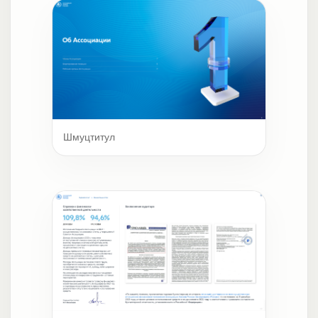
Шмуцтитул